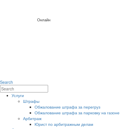
8:00 - 22:00
Работаем ежедневно
Онлайн
Бесплатная
консультация
Telegram
Whatsapp
Search
Услуги
Штрафы
Обжалование штрафа за перегруз
Обжалование штрафа за парковку на газоне
Арбитраж
Юрист по арбитражным делам